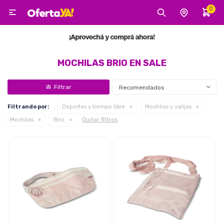
0

MI CUENTA
Categorías
Tecnología
Electro
Belleza
MOCHILAS BRIO EN SALE
Recomendados
Tv, Audio y Video
Filtrando por:
Deportes y tiempo libre
Mochilas y valijas
Quitar filtros
Mochilas
Brio
Tecnología
Gaming