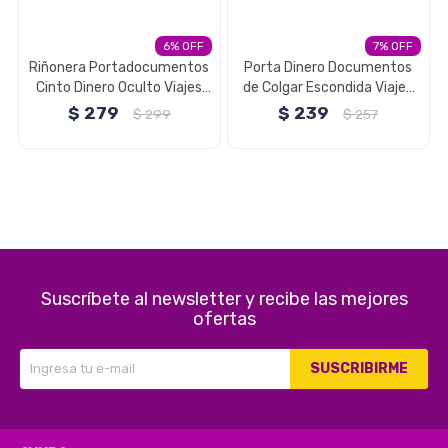
Electrodomésticos
6
7
Riñonera Portadocumentos
Porta Dinero Documentos
Cinto Dinero Oculto Viajes
de Colgar Escondida Viajes
Brio
Brio
$
279
$
239
$
299
$
257
Pequeños electrodomésticos
Hogar y Jardín
Suscríbete al newsletter y recibe las mejores
Deportes y Tiempo Libre
ofertas
SUSCRIBIRME
Bebés y Niños