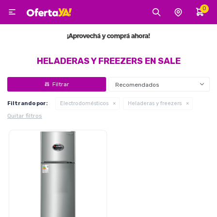
0

MI CUENTA
Categorías
Tecnología
Electro
Belleza
HELADERAS Y FREEZERS EN SALE
Recomendados
Tv, Audio y Video
Filtrando por:
Electrodomésticos
Heladeras y freezers
Quitar filtros
Tecnología
Gaming