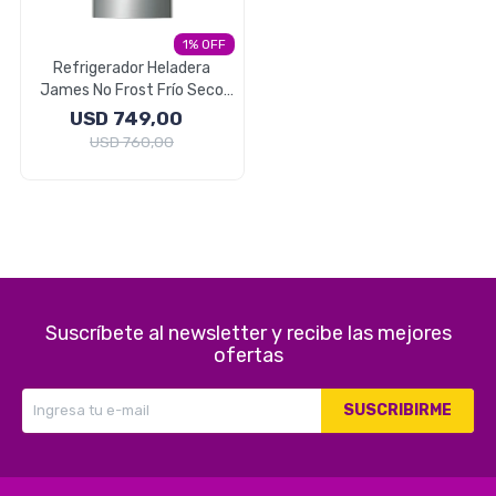
Electrodomésticos
1
Refrigerador Heladera
James No Frost Frío Seco
317 Litros
USD
749,00
Pequeños electrodomésticos
USD
760,00
Hogar y Jardín
Suscríbete al newsletter y recibe las mejores
Deportes y Tiempo Libre
ofertas
SUSCRIBIRME
Bebés y Niños