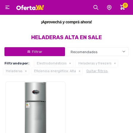
0

MI CUENTA
Categorías
Tecnología
Electro
Belleza
HELADERAS ALTA EN SALE
Recomendados
Tv, Audio y Video
Filtrando por:
Electrodomésticos
Heladeras y freezers
Quitar filtros
Heladeras
Eficiencia energética:
Alta
Tecnología
Gaming