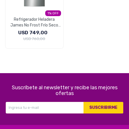
Electrodomésticos
1
Refrigerador Heladera
James No Frost Frío Seco
317 Litros
USD
749,00
Pequeños electrodomésticos
USD
760,00
Hogar y Jardín
Suscríbete al newsletter y recibe las mejores
Deportes y Tiempo Libre
ofertas
SUSCRIBIRME
Bebés y Niños