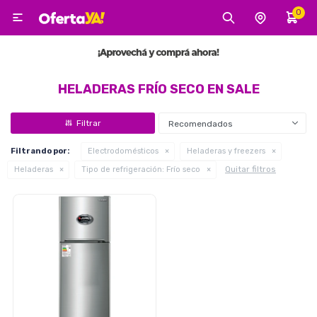
0

MI CUENTA
Categorías
Tecnología
Electro
Belleza
HELADERAS FRÍO SECO EN SALE
Recomendados
Tv, Audio y Video
Filtrando por:
Electrodomésticos
Heladeras y freezers
Quitar filtros
Heladeras
Tipo de refrigeración:
Frío seco
Tecnología
Gaming