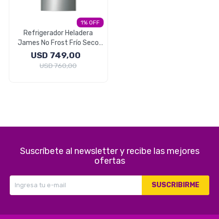
Electrodomésticos
1
Refrigerador Heladera
James No Frost Frío Seco
317 Litros
USD
749,00
Pequeños electrodomésticos
USD
760,00
Hogar y Jardín
Suscríbete al newsletter y recibe las mejores
Deportes y Tiempo Libre
ofertas
SUSCRIBIRME
Bebés y Niños