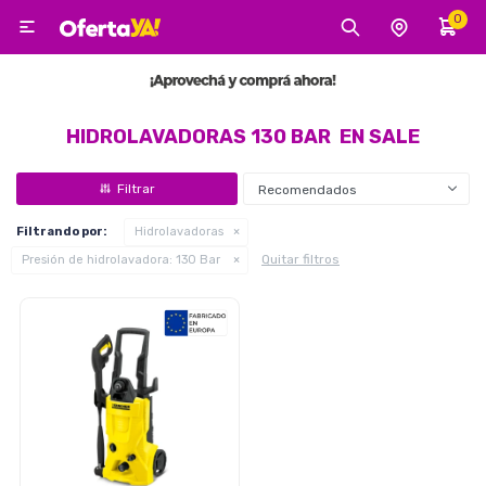
0

MI CUENTA
Categorías
Tecnología
Electro
Belleza
HIDROLAVADORAS 130 BAR EN SALE
Recomendados
Tv, Audio y Video
Filtrando por:
Hidrolavadoras
Quitar filtros
Presión de hidrolavadora:
130 Bar
Tecnología
Gaming