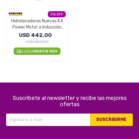
Electrodomésticos
3
Hidrolavadoras Nuevas K4
Power Motor a Inducción
Filtro en Frío Italia
USD
442,00
Pequeños electrodomésticos
USD
459,00
LLEGA
GRATIS HOY
Hogar y Jardín
Suscríbete al newsletter y recibe las mejores
Deportes y Tiempo Libre
ofertas
SUSCRIBIRME
Bebés y Niños