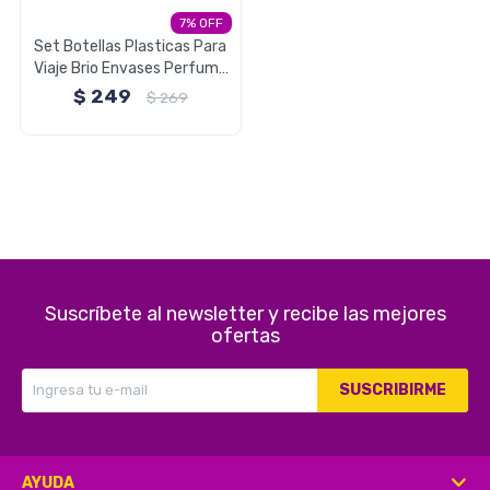
7
Electrodomésticos
Set Botellas Plasticas Para
Viaje Brio Envases Perfume
Crema
$
249
$
269
Pequeños electrodomésticos
Hogar y Jardín
Suscríbete al newsletter y recibe las mejores
ofertas
Deportes y Tiempo Libre
SUSCRIBIRME
Bebés y Niños
AYUDA