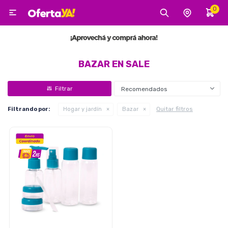
0

MI CUENTA
Categorías
Tecnología
Electro
Belleza
BAZAR EN SALE
Recomendados
Tv, Audio y Video
Quitar filtros
Filtrando por:
Hogar y jardín
Bazar
Tecnología
Gaming