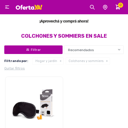
0

MI CUENTA
Categorías
Tecnología
Electro
Belleza
COLCHONES Y SOMMIERS EN SALE
Recomendados
Tv, Audio y Video
Filtrando por:
Hogar y jardín
Colchones y sommiers
Quitar filtros
Tecnología
Gaming