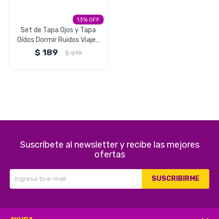
Electrodomésticos
13
Set de Tapa Ojos y Tapa
Oídos Dormir Ruidos Viajes
Descanso Brio
$
189
$
219
Pequeños electrodomésticos
Hogar y Jardín
Suscríbete al newsletter y recibe las mejores
ofertas
Deportes y Tiempo Libre
SUSCRIBIRME
Bebés y Niños