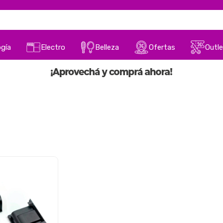
gía
Electro
Belleza
Ofertas
Outle