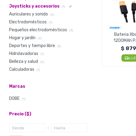
Joysticks y accesorios
(1)
Auriculares y sonido
(2)
Electrodomésticos
(1)
Pequeños electrodomésticos
(3)
Bateria Xb
Hogar y jardín
(2)
1200MAh Pa
Deportes y tiempo libre
Con
(5)
$
87
Hidrolavadoras
(1)
LL
Belleza y salud
(2)
Calculadoras
(1)
Marcas
DOBE
(1)
Precio
($)