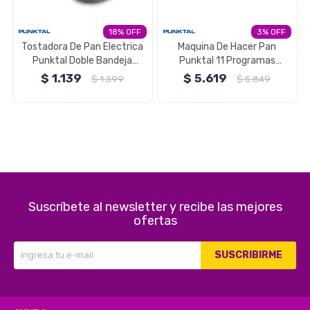
Electrodomésticos
18
3
Tostadora De Pan Electrica
Maquina De Hacer Pan
Punktal Doble Bandeja
Punktal 11 Programas
Funcion Recalentar y Tostar
Panetera
$
1.139
$
5.619
$
1.399
$
5.849
Pequeños electrodomésticos
Hogar y Jardín
Suscríbete al newsletter y recibe las mejores
Deportes y Tiempo Libre
ofertas
SUSCRIBIRME
Bebés y Niños