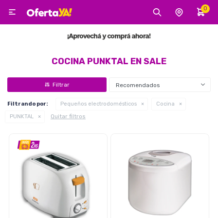
0

MI CUENTA
Categorías
Tecnología
Electro
Belleza
COCINA PUNKTAL EN SALE
Recomendados
Tv, Audio y Video
Filtrando por:
Pequeños electrodomésticos
Cocina
Quitar filtros
PUNKTAL
Tecnología
Gaming