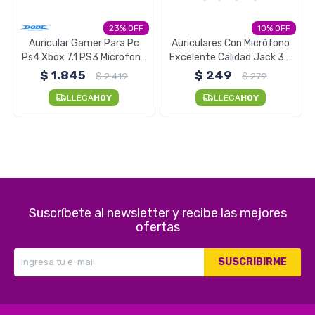
Electrodomésticos
23
10
Auricular Gamer Para Pc
Auriculares Con Micrófono
Ps4 Xbox 7.1 PS3 Microfono
Excelente Calidad Jack 3.5
Dobe Premium
MM Foneng
$
1.845
$
249
$
2.419
$
279
Pequeños electrodomésticos
LLEGA
HOY
LLEGA
HOY
Hogar y Jardín
Suscríbete al newsletter y recibe las mejores
Deportes y Tiempo Libre
ofertas
SUSCRIBIRME
Bebés y Niños