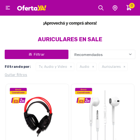
0

MI CUENTA
Categorías
Tecnología
Electro
Belleza
AURICULARES EN SALE
Recomendados
Tv, Audio y Video
Filtrando por:
Tv, Audio y Video
Audio
Auriculares
Quitar filtros
Tecnología
Gaming