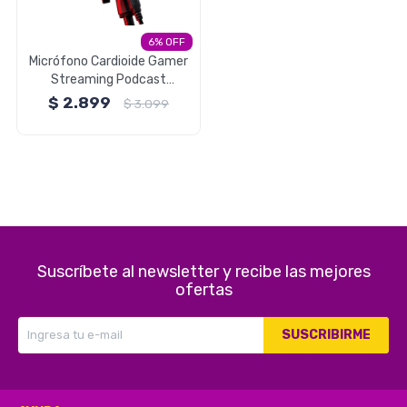
Electrodomésticos
6
Micrófono Cardioide Gamer
Streaming Podcast
Fantech Leviosa MCX01
$
2.899
$
3.099
Pequeños electrodomésticos
Hogar y Jardín
Suscríbete al newsletter y recibe las mejores
Deportes y Tiempo Libre
ofertas
SUSCRIBIRME
Bebés y Niños