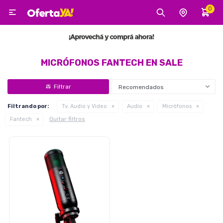
0

MI CUENTA
Categorías
Tecnología
Electro
Belleza
MICRÓFONOS FANTECH EN SALE
Recomendados
Tv, Audio y Video
Filtrando por:
Tv, Audio y Video
Audio
Micrófonos
Quitar filtros
Fantech
Tecnología
Gaming