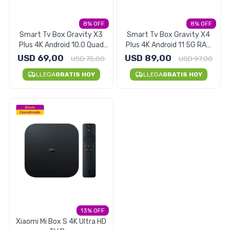
Electrodomésticos
8
8
Smart Tv Box Gravity X3
Smart Tv Box Gravity X4
Plus 4K Android 10.0 Quad
Plus 4K Android 11 5G RAM
Core 2gb RAM
4GB
USD
69,00
USD
89,00
USD
75,00
USD
97,00
Pequeños electrodomésticos
LLEGA
GRATIS HOY
LLEGA
GRATIS HOY
Hogar y Jardín
Deportes y Tiempo Libre
Bebés y Niños
13
Xiaomi Mi Box S 4K Ultra HD