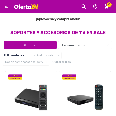
0

MI CUENTA
Categorías
Tecnología
Electro
Belleza
SOPORTES Y ACCESORIOS DE TV EN SALE
Recomendados
Tv, Audio y Video
Filtrando por:
Tv, Audio y Video
Quitar filtros
Soportes y accesorios de tv
Tecnología
Gaming