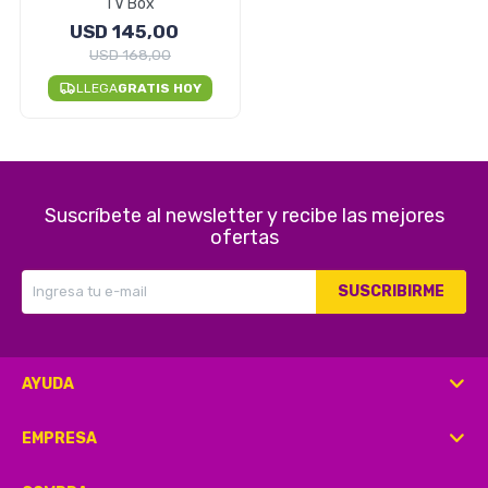
TV Box
USD
145,00
USD
168,00
Herramientas
LLEGA
GRATIS HOY
Belleza y Salud
Suscríbete al newsletter y recibe las mejores
ofertas
Papelería
SUSCRIBIRME
Ropa y Accesorios
AYUDA
EMPRESA