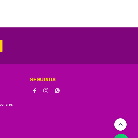
SEGUINOS



sonales