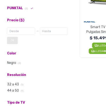
PUNKTAL
(2)
Precio
($)
Smart TV 
Pulgadas Sin
LED Aud
$
15.49
OK
LLEG
LLEGA
G
Color
Negro
(2)
Resolución
32 a 43
(1)
44 a 50
(1)
Tipo de TV