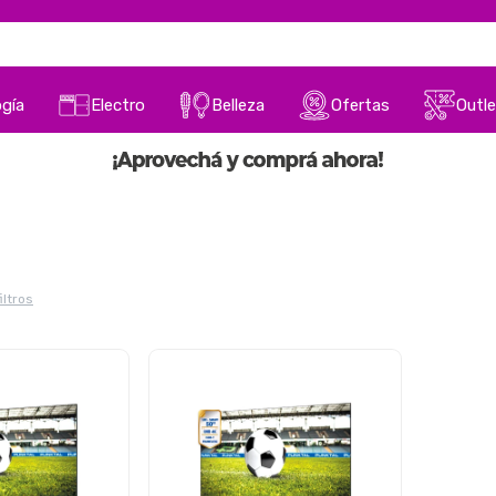
gía
Electro
Belleza
Ofertas
Outle
iltros