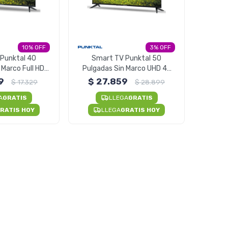
10
3
Punktal 40
Smart TV Punktal 50
 Marco Full HD
Pulgadas Sin Marco UHD 4K
io Dolby
LED Audio Dolby
9
$
27.859
$
17.329
$
28.899
A
GRATIS
LLEGA
GRATIS
RATIS HOY
LLEGA
GRATIS HOY