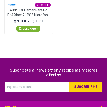
23
Electrodomésticos
Auricular Gamer Para Pc
Ps4 Xbox 7.1 PS3 Microfono
Dobe Premium
$
1.845
$
2.419
Pequeños electrodomésticos
LLEGA
HOY
Hogar y Jardín
Suscríbete al newsletter y recibe las mejores
ofertas
Deportes y Tiempo Libre
SUSCRIBIRME
Bebés y Niños