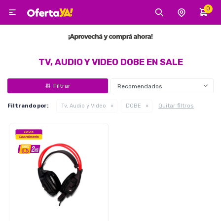
0

MI CUENTA
Categorías
Tecnología
Electro
Belleza
TV, AUDIO Y VIDEO DOBE EN SALE
Recomendados
Tv, Audio y Video
Quitar filtros
Filtrando por:
Tv, Audio y Video
DOBE
Tecnología
Gaming