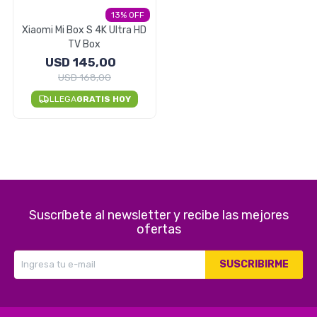
13
Electrodomésticos
Xiaomi Mi Box S 4K Ultra HD
TV Box
USD
145,00
USD
168,00
Pequeños electrodomésticos
LLEGA
GRATIS HOY
Hogar y Jardín
Suscríbete al newsletter y recibe las mejores
Deportes y Tiempo Libre
ofertas
SUSCRIBIRME
Bebés y Niños