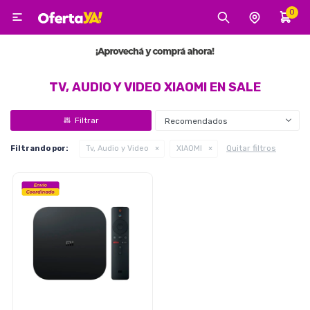
0

MI CUENTA
Categorías
Tecnología
Electro
Belleza
TV, AUDIO Y VIDEO XIAOMI EN SALE
Recomendados
Tv, Audio y Video
Quitar filtros
Filtrando por:
Tv, Audio y Video
XIAOMI
Tecnología
Gaming