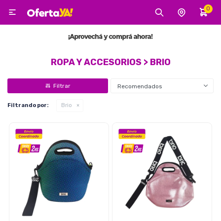
0

MI CUENTA
Categorías
Tecnología
Electro
Belleza
ROPA Y ACCESORIOS > BRIO
Recomendados
Tv, Audio y Video
Filtrando por:
Brio
Tecnología
Gaming