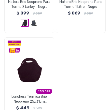
Matera Brio Neopreno Para
Matera Brio Neopreno Para
Termo Stanley - Negra
Termo 1 Litro - Negro
$
899
$
869
$
989
$
989
Herramientas
Belleza y Salud
Papelería
Ropa y Accesorios
25
Lunchera Térmica Brio
Neopreno 25x31cm
Lanchera Original - Negro
$
449
$
599