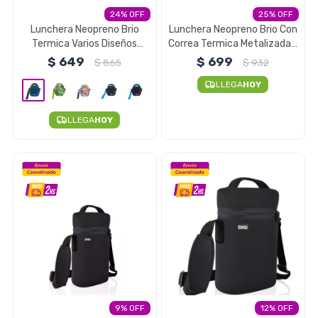
24
25
Electrodomésticos
Lunchera Neopreno Brio
Lunchera Neopreno Brio Con
Termica Varios Diseños
Correa Termica Metalizada -
Correa Asa - FADEB
Rosa Metalizada y Negro
$
649
$
699
$
865
$
932
LLEGA
HOY
Pequeños electrodomésticos
LLEGA
HOY
Hogar y Jardín
Deportes y Tiempo Libre
Bebés y Niños
9
12