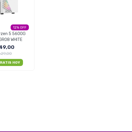
12
yzen 5 5600G
GR08 WHITE
49,00
629,00
RATIS HOY