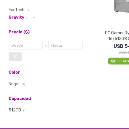
Fantech
(2)
Gravity
(1)
Precio
($)
PC Gamer R
16/512GB 
USD
5
USD
OK
LLEGA
G
Color
Negro
(1)
Capacidad
512GB
(1)