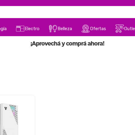
gía
Electro
Belleza
Ofertas
Outle