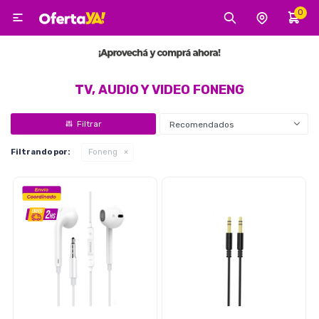
0

MI CUENTA
Categorías
Tecnología
Electro
Belleza
TV, AUDIO Y VIDEO FONENG
Recomendados
Tv, Audio y Video
Filtrando por:
Foneng
Tecnología
Gaming