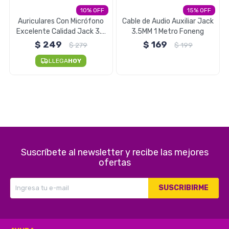
10
15
Electrodomésticos
Auriculares Con Micrófono
Cable de Audio Auxiliar Jack
Excelente Calidad Jack 3.5
3.5MM 1 Metro Foneng
MM Foneng
$
249
$
169
$
279
$
199
LLEGA
HOY
Pequeños electrodomésticos
Hogar y Jardín
Suscríbete al newsletter y recibe las mejores
Deportes y Tiempo Libre
ofertas
SUSCRIBIRME
Bebés y Niños