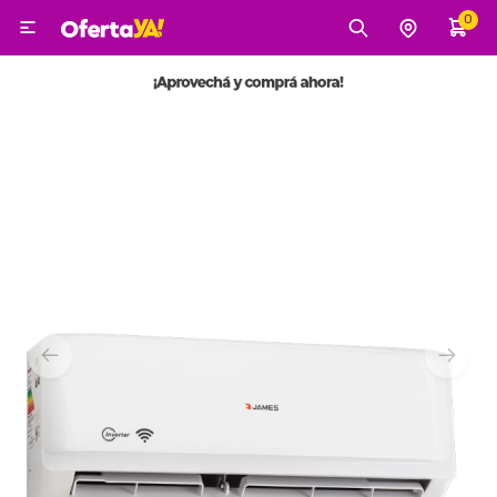
0

MI CUENTA
Categorías
Tecnología
Electro
Belleza
Tv, Audio y Video
Tecnología
Gaming