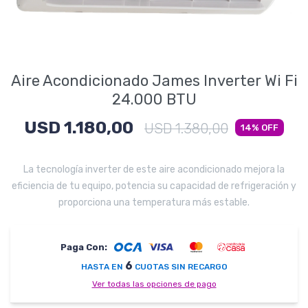
Electrodomésticos
Aire Acondicionado James Inverter Wi Fi
Pequeños electrodomésticos
24.000 BTU
USD
1.180,00
USD
1.380,00
14
Hogar y Jardín
La tecnología inverter de este aire acondicionado mejora la
eficiencia de tu equipo, potencia su capacidad de refrigeración y
proporciona una temperatura más estable.
Deportes y Tiempo Libre
Paga Con:
6
HASTA EN
CUOTAS SIN RECARGO
Bebés y Niños
Ver todas las opciones de pago