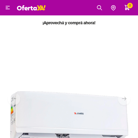
0

MI CUENTA
Categorías
Tecnología
Electro
Belleza
Tv, Audio y Video
Tecnología
Gaming