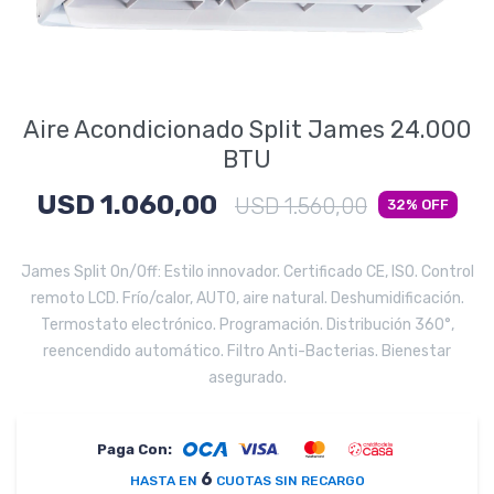
Electrodomésticos
Aire Acondicionado Split James 24.000
Pequeños electrodomésticos
BTU
USD
1.060,00
USD
1.560,00
32
Hogar y Jardín
James Split On/Off: Estilo innovador. Certificado CE, ISO. Control
remoto LCD. Frío/calor, AUTO, aire natural. Deshumidificación.
Termostato electrónico. Programación. Distribución 360°,
Deportes y Tiempo Libre
reencendido automático. Filtro Anti-Bacterias. Bienestar
asegurado.
Paga Con:
Bebés y Niños
6
HASTA EN
CUOTAS SIN RECARGO