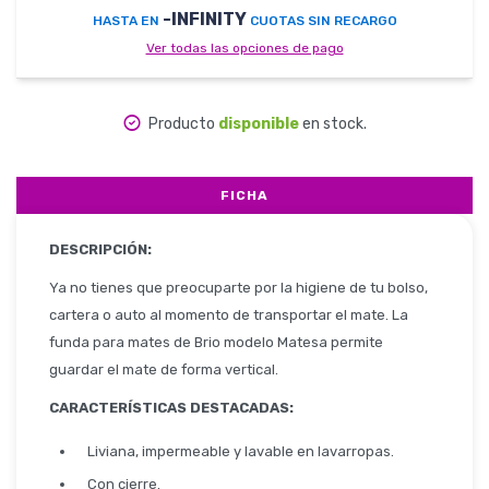
-INFINITY
HASTA EN
CUOTAS SIN RECARGO
Ver todas las opciones de pago
Herramientas
Producto
disponible
en stock.
Belleza y Salud
FICHA
DESCRIPCIÓN:
Papelería
Ya no tienes que preocuparte por la higiene de tu bolso,
cartera o auto al momento de transportar el mate. La
funda para mates de Brio modelo Matesa permite
guardar el mate de forma vertical.
Ropa y Accesorios
CARACTERÍSTICAS DESTACADAS:
Liviana, impermeable y lavable en lavarropas.
Con cierre.