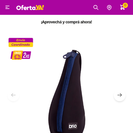
0

MI CUENTA
Categorías
Tecnología
Electro
Belleza
Tv, Audio y Video
Tecnología
Gaming