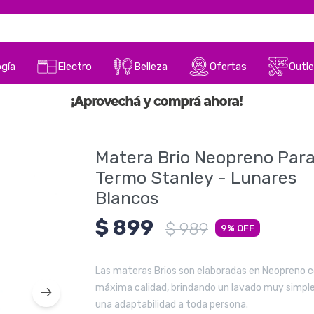
gía
Electro
Belleza
Ofertas
Outle
Matera Brio Neopreno Par
Termo Stanley - Lunares
Blancos
$
899
$
989
9
Las materas Brios son elaboradas en Neopreno c
máxima calidad, brindando un lavado muy simple
una adaptabilidad a toda persona.