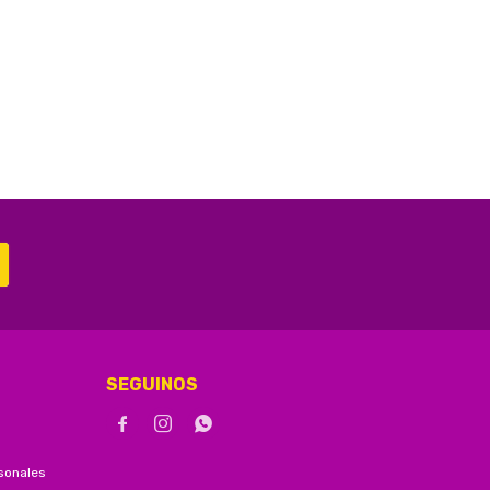
SEGUINOS



sonales