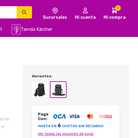
0
t
Tienda Kärcher
a
Variantes:
Paga
on la
Con:
6
 y
HASTA EN
CUOTAS SIN RECARGO
Ver todas las opciones de pago