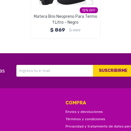
12
Matera Brio Neopreno Para Termo
1 Litro - Negro
$
869
$
989
as
SUSCRIBIRME
COMPRA
Envíos y devoluciones
Términos y condiciones
Privacidad y tratamiento de datos per