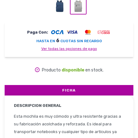
Herramientas
Paga Con:
6
HASTA EN
CUOTAS SIN RECARGO
Belleza y Salud
Ver todas las opciones de pago
Producto
disponible
en stock.
Papelería
FICHA
DESCRIPCION GENERAL
Ropa y Accesorios
Esta mochila es muy cómodo y ultra resistente gracias a
su fabricación acolchada y reforzada. Es ideal para
transportar notebooks y cualquier tipo de artículos ya