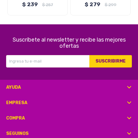
Brio
Dinero Oculto Viajes Brio
$
239
$
279
$
257
$
299
Suscríbete al newsletter y recibe las mejores
ofertas
SUSCRIBIRME
AYUDA
EMPRESA
COMPRA
SEGUINOS