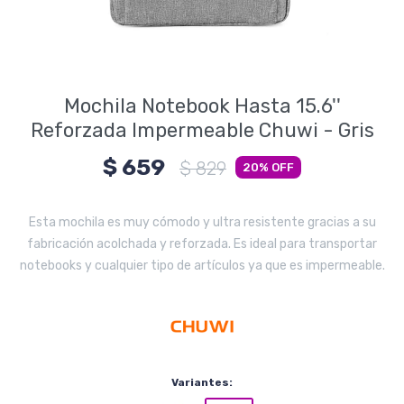
Electrodomésticos
Mochila Notebook Hasta 15.6''
Pequeños electrodomésticos
Reforzada Impermeable Chuwi - Gris
$
659
$
829
20
Hogar y Jardín
Esta mochila es muy cómodo y ultra resistente gracias a su
fabricación acolchada y reforzada. Es ideal para transportar
notebooks y cualquier tipo de artículos ya que es impermeable.
Deportes y Tiempo Libre
Bebés y Niños
Variantes: