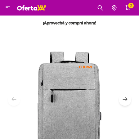
0

MI CUENTA
Categorías
Tecnología
Electro
Belleza
Tv, Audio y Video
Tecnología
Gaming