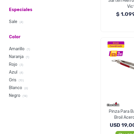
Sartén Hierr
Vic
Especiales
$
1.09
Sale
(4)
Color
Amarillo
(1)
Naranja
(1)
Rojo
(3)
Azul
(4)
Gris
(10)
Blanco
(6)
Negro
(14)
Pinza Para B
Broil Acer
USD
19,0