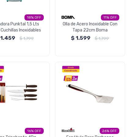
18
11
dora Punktal 1,5 Lts
Olla de Acero Inoxidable Con
Cuchillas Inoxidables
Tapa 22cm Boma
1.459
$
1.599
$
1.799
$
1.799
16
26