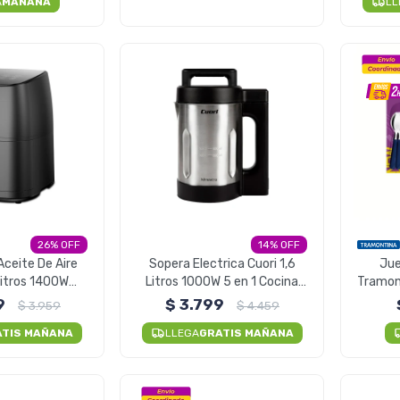
A
MAÑANA
LL
26
14
Aceite De Aire
Sopera Electrica Cuori 1,6
Jue
Litros 1400W
Litros 1000W 5 en 1 Cocina
Tramont
fryer
Licua Hierve
9
$
3.799
$
3.959
$
4.459
ATIS MAÑANA
LLEGA
GRATIS MAÑANA