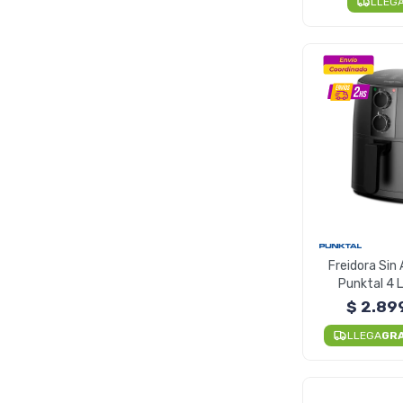
LLEG
Freidora Sin 
Punktal 4 
Air
$
2.89
LLEGA
GR