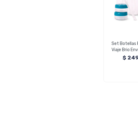
Set Botellas 
Viaje Brio E
Cr
$
24