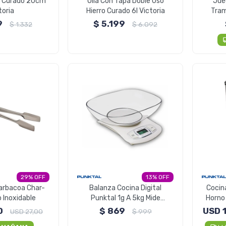
o Curado 20cm
Olla Con Tapa Doble Uso
Jue
toria
Hierro Curado 6l Victoria
Tram
9
$
5.199
$
1.332
$
6.092
29
13
arbacoa Char-
Balanza Cocina Digital
Cocin
o Inoxidable
Punktal 1g A 5kg Mide
Horno
Volumen Liquido
0
$
869
USD
USD
27,00
$
999