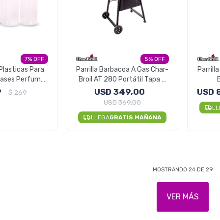
7
5
Plasticas Para
Parrilla Barbacoa A Gas Char-
Parrill
nvases Perfume
Broil AT 280 Portátil Tapa y
ema
Ruedas
Que
9
USD
349,00
USD
$
269
USD
369,00
LL
LLEGA
GRATIS MAÑANA
MOSTRANDO
24
DE
29
VER MÁS