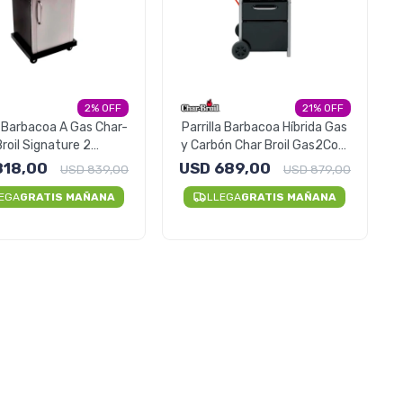
2
21
a Barbacoa A Gas Char-
Parrilla Barbacoa Híbrida Gas
Broil Signature 2
y Carbón Char Broil Gas2Coal
madores 4 Ruedas
Tapas Ruedas
818,00
USD
689,00
USD
839,00
USD
879,00
EGA
GRATIS MAÑANA
LLEGA
GRATIS MAÑANA