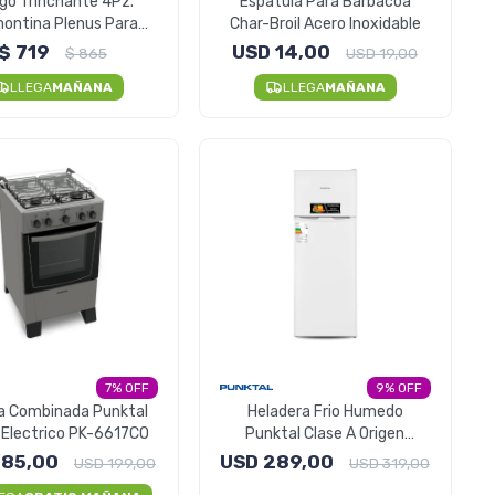
go Trinchante 4Pz.
Espátula Para Barbacoa
ontina Plenus Para
Char-Broil Acero Inoxidable
Asado - Negro
$
719
USD
14,00
$
865
USD
19,00
LLEGA
MAÑANA
LLEGA
MAÑANA
7
9
a Combinada Punktal
Heladera Frio Humedo
 Electrico PK-6617CO
Punktal Clase A Origen
Europa
185,00
USD
289,00
USD
199,00
USD
319,00