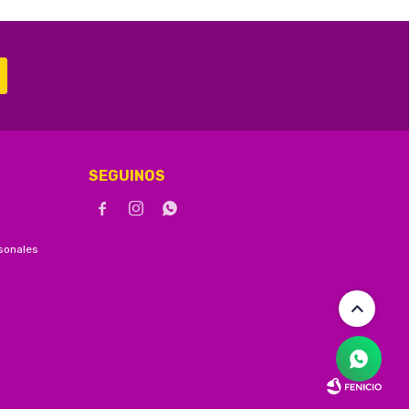
SEGUINOS



sonales