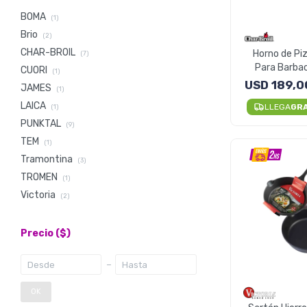
BOMA
(1)
Brio
(2)
CHAR-BROIL
Horno de Piz
(7)
Para Barbac
CUORI
(1)
USD
189,0
JAMES
(1)
LAICA
LLEGA
GR
(1)
PUNKTAL
(9)
TEM
(1)
Tramontina
(3)
TROMEN
(1)
Victoria
(2)
Precio
($)
OK