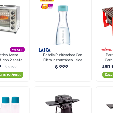
9
trico Acero
Botella Purificadora Con
Parri
t. con 2 anafes
Filtro Instantáneo Laica
Carb
l 1500W
9
$
999
USD
$
6.199
ATIS MAÑANA
LL