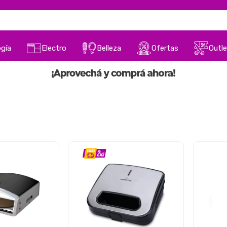
gía
Electro
Belleza
Ofertas
Outle