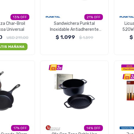
13
21
za Char-Broil
Sandwichera Punktal
Licua
oa Universal
Inoxidable Antiadherente
520W 
750W
0
$
1.099
$
USD
219,00
$
1.399
ATIS MAÑANA
17
14