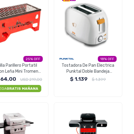
25
18
lla Parillero Portatil
Tostadora De Pan Electrica
on Leña Mini Tromen
Punktal Doble Bandeja
Glamping
Funcion Recalentar y Tostar
164,00
$
1.139
USD
219,00
$
1.399
EGA
GRATIS MAÑANA