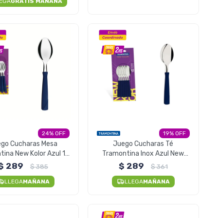
EGA
GRATIS MAÑANA
24
19
go Cucharas Mesa
Juego Cucharas Té
ina New Kolor Azul 12
Tramontina Inox Azul New
Piezas
Kolor 12 Piezas
$
289
$
289
$
385
$
361
LLEGA
MAÑANA
LLEGA
MAÑANA