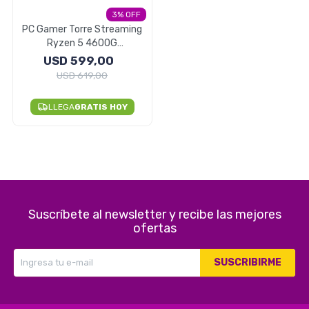
3
Electrodomésticos
PC Gamer Torre Streaming
Ryzen 5 4600G
16GB/256GB SSD - ROSA
USD
599,00
USD
619,00
Pequeños electrodomésticos
LLEGA
GRATIS HOY
Hogar y Jardín
Suscríbete al newsletter y recibe las mejores
Deportes y Tiempo Libre
ofertas
SUSCRIBIRME
Bebés y Niños