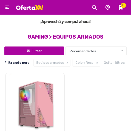
0

MI CUENTA
Categorías
Tecnología
Electro
Belleza
GAMING > EQUIPOS ARMADOS
Recomendados
Tv, Audio y Video
Quitar filtros
Filtrando por:
Equipos armados
Color:
Rosa
Tecnología
Gaming