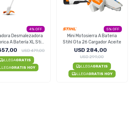
4
5
adora Desmalezadora
Mini Motosierra A Bateria
rica A Batería XL Stihl
Stihl Gta 26 Cargador Aceite
FSA 56 / 57
457,00
USD
284,00
USD
479,00
USD
299,00
LLEGA
GRATIS
LLEGA
GRATIS
LLEGA
GRATIS HOY
LLEGA
GRATIS HOY