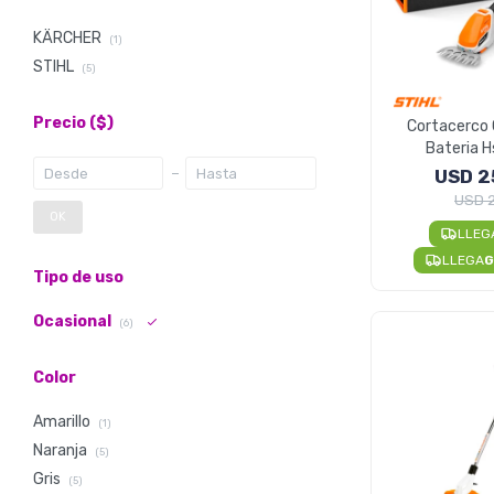
KÄRCHER
(1)
STIHL
(5)
Precio
($)
Cortacerco 
Bateria H
Cortador
USD
2
USD
OK
LLEG
LLEGA
G
Tipo de uso
Ocasional
(6)
Color
Amarillo
(1)
Naranja
(5)
Gris
(5)