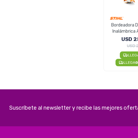
Bordeadora 
Inalámbrica A
FS
USD
2
USD
LLEG
LLEGA
G
Suscríbete al newsletter y recibe las mejores ofert