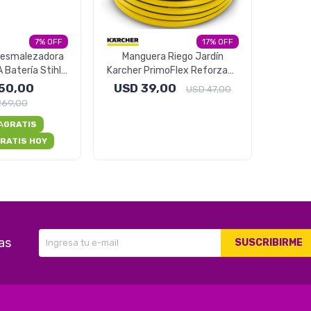
7
17
Desmalezadora
Manguera Riego Jardín
 Batería Stihl
Karcher PrimoFlex Reforzada
A 45
20 Metros
50,00
USD
39,00
USD
47,00
269,00
A
GRATIS
RATIS HOY
as
SUSCRIBIRME