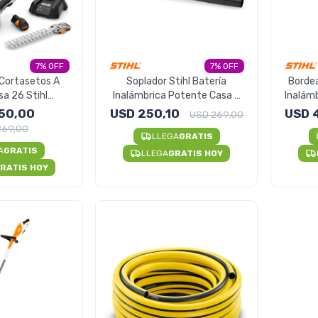
7
7
Cortasetos A
Soplador Stihl Batería
Borde
sa 26 Stihl
Inalámbrica Potente Casa Y
Inalámb
a de Cerco
Jardín
50,00
USD
250,10
USD
USD
269,00
269,00
LLEGA
GRATIS
A
GRATIS
LLEGA
GRATIS HOY
RATIS HOY