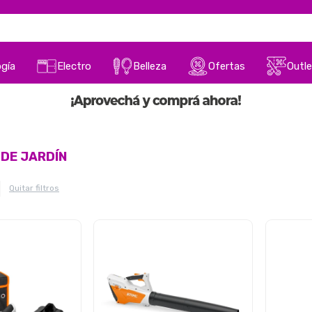
gía
Electro
Belleza
Ofertas
Outle
DE JARDÍN
Quitar filtros