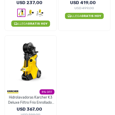
Seguridad
- Home
Induccion 145 Bar 1900W
USD
237,00
USD
419,00
USD
499,00
LLEGA
GRATIS HOY
LLEGA
GRATIS HOY
Limpieza Profesional
8
Hidrolavadoras Karcher K3
Deluxe Filtro Frio Enrollador
Manguera
USD
367,00
USD
399,00