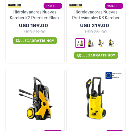
13
16
Electrodomésticos
Hidrolavadoras Nuevas
Hidrolavadoras Nuevas
Karcher K2 Premium Black
Profesionales K3 Karcher
Alemana - Basic
USD
189,00
USD
219,00
USD
219,00
USD
261,00
Pequeños electrodomésticos
LLEGA
GRATIS HOY
LLEGA
GRATIS HOY
Hogar y Jardín
Deportes y Tiempo Libre
Bebés y Niños