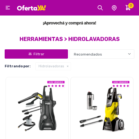
0

MI CUENTA
Categorías
Tecnología
Electro
Belleza
HERRAMIENTAS > HIDROLAVADORAS
Recomendados
Tv, Audio y Video
Filtrando por:
Hidrolavadoras
Tecnología
Gaming