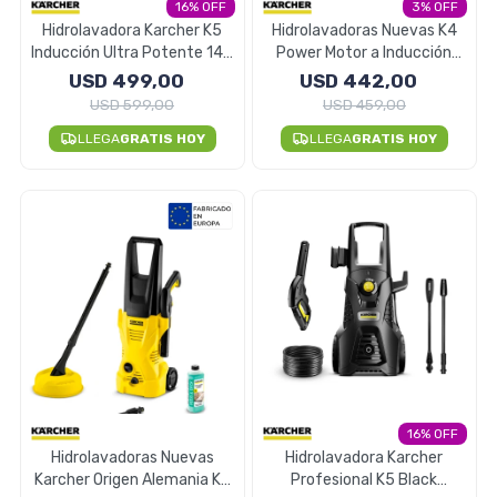
16
3
Hidrolavadora Karcher K5
Hidrolavadoras Nuevas K4
Inducción Ultra Potente 145
Power Motor a Inducción
Herramientas
Bar
Filtro en Frío Italia
USD
499,00
USD
442,00
USD
599,00
USD
459,00
LLEGA
GRATIS HOY
LLEGA
GRATIS HOY
Belleza y Salud
Papelería
Ropa y Accesorios
16
Hidrolavadoras Nuevas
Hidrolavadora Karcher
Karcher Origen Alemania K2
Profesional K5 Black