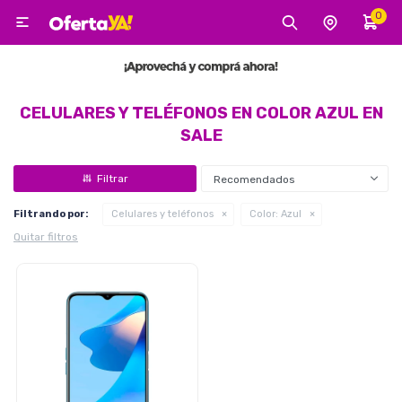
0

MI CUENTA
Categorías
Tecnología
Electro
Belleza
CELULARES Y TELÉFONOS EN COLOR AZUL EN
SALE
Tv, Audio y Video
Recomendados
Filtrando por:
Celulares y teléfonos
Color:
Azul
Quitar filtros
Tecnología
Gaming