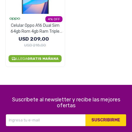
Electrodomésticos
4
Celular Oppo A16 Dual Sim
64gb Rom 4gb Ram Triple
Pequeños electrodomésticos
Camara - Azul
USD
209,00
USD
218,00
LLEGA
GRATIS MAÑANA
Hogar y Jardín
Deportes y Tiempo Libre
Suscríbete al newsletter y recibe las mejores
ofertas
SUSCRIBIRME
Bebés y Niños