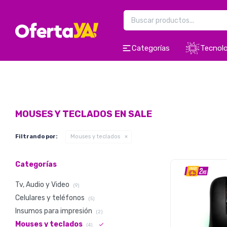
Categorías
Tecnolo
MOUSES Y TECLADOS EN SALE
Filtrando por:
Mouses y teclados
Categorías
Tv, Audio y Video
(9)
Celulares y teléfonos
(5)
Insumos para impresión
(2)
Mouses y teclados
(4)