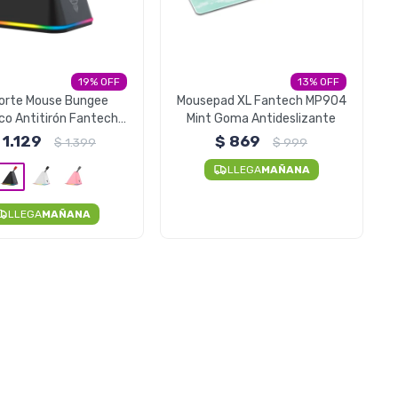
19
13
orte Mouse Bungee
Mousepad XL Fantech MP904
ico Antitirón Fantech
Mint Goma Antideslizante
 RGB MBR01 - Negro
1.129
$
869
$
1.399
$
999
LLEGA
MAÑANA
LLEGA
MAÑANA