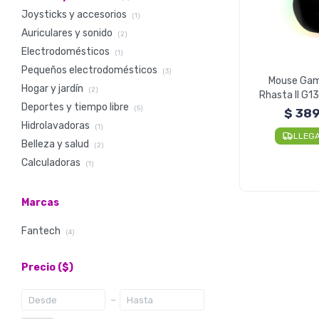
Joysticks y accesorios
(1)
Auriculares y sonido
(2)
Electrodomésticos
(1)
Pequeños electrodomésticos
(3)
Mouse Gam
Hogar y jardín
(2)
Rhasta II G13
Deportes y tiempo libre
Cable 
(5)
$
38
Hidrolavadoras
(1)
LLEG
Belleza y salud
(2)
Calculadoras
(1)
Marcas
Fantech
(4)
Precio
($)