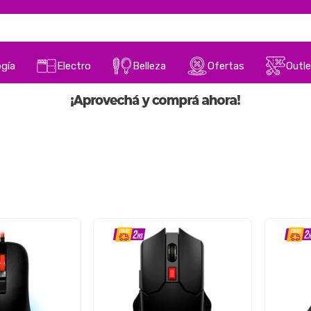
gía
Electro
Belleza
Ofertas
Outle