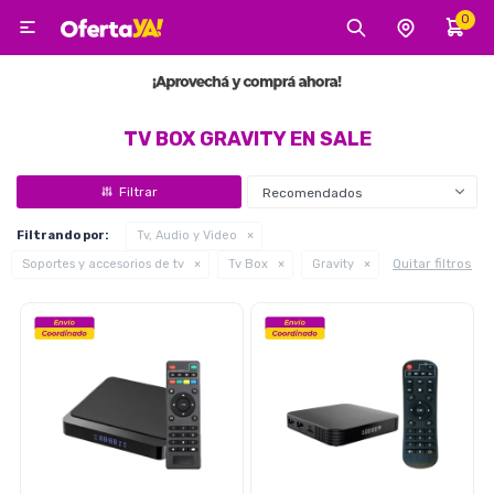
0

MI CUENTA
Categorías
Tecnología
Electro
Belleza
TV BOX GRAVITY EN SALE
Recomendados
Tv, Audio y Video
Filtrando por:
Tv, Audio y Video
Quitar filtros
Soportes y accesorios de tv
Tv Box
Gravity
Tecnología
Gaming