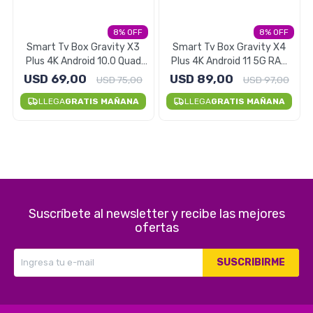
Electrodomésticos
8
8
Smart Tv Box Gravity X3
Smart Tv Box Gravity X4
Plus 4K Android 10.0 Quad
Plus 4K Android 11 5G RAM
Core 2gb RAM
4GB
USD
69,00
USD
89,00
USD
75,00
USD
97,00
Pequeños electrodomésticos
LLEGA
GRATIS MAÑANA
LLEGA
GRATIS MAÑANA
Hogar y Jardín
Suscríbete al newsletter y recibe las mejores
Deportes y Tiempo Libre
ofertas
SUSCRIBIRME
Bebés y Niños