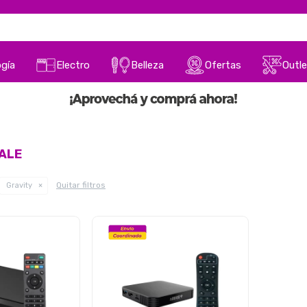
gía
Electro
Belleza
Ofertas
Outle
SALE
Quitar filtros
Gravity