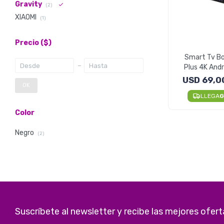
Gravity
(2)
XIAOMI
(1)
Precio
($)
Smart Tv Bo
Plus 4K Andr
Core 
USD
69,0
OK
LLEGA
G
Color
Negro
(2)
Suscríbete al newsletter y recibe las mejores ofert