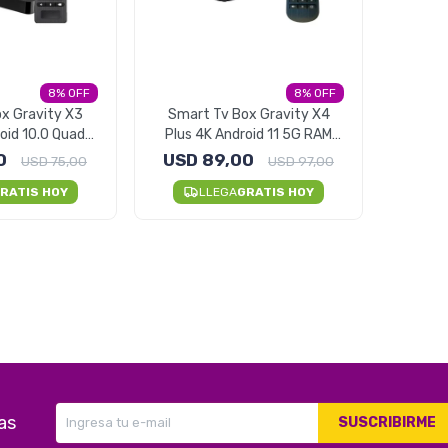
8
8
x Gravity X3
Smart Tv Box Gravity X4
oid 10.0 Quad
Plus 4K Android 11 5G RAM
2gb RAM
4GB
0
USD
89,00
USD
75,00
USD
97,00
RATIS HOY
LLEGA
GRATIS HOY
as
SUSCRIBIRME