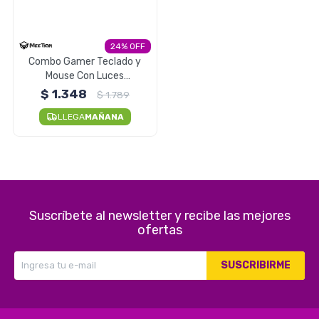
Electrodomésticos
24
Combo Gamer Teclado y
Mouse Con Luces
Pequeños electrodomésticos
Retroiluminado Meetion
$
1.348
$
1.789
C510
LLEGA
MAÑANA
Hogar y Jardín
Suscríbete al newsletter y recibe las mejores
Deportes y Tiempo Libre
ofertas
SUSCRIBIRME
Bebés y Niños