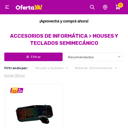
0

MI CUENTA
Categorías
Tecnología
Electro
Belleza
ACCESORIOS DE INFORMÁTICA > MOUSES Y
TECLADOS SEMIMECÁNICO
Tv, Audio y Video
Recomendados
Filtrando por:
Mouses y teclados
Material:
Semimecánico
Quitar filtros
Tecnología
Gaming