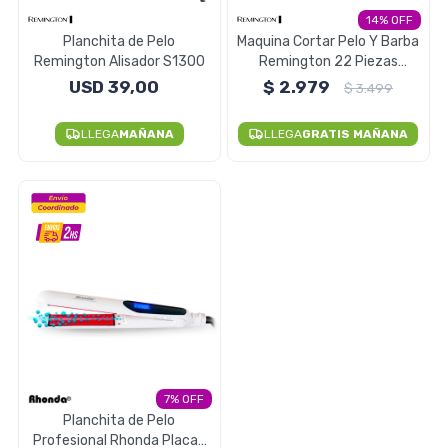
14
Electrodomésticos
Planchita de Pelo
Maquina Cortar Pelo Y Barba
Remington Alisador S1300
Remington 22 Piezas
HC4050
USD
39,00
$
2.979
$
3.499
Pequeños electrodomésticos
LLEGA
MAÑANA
LLEGA
GRATIS MAÑANA
Hogar y Jardín
Deportes y Tiempo Libre
7
Bebés y Niños
Planchita de Pelo
Profesional Rhonda Placas