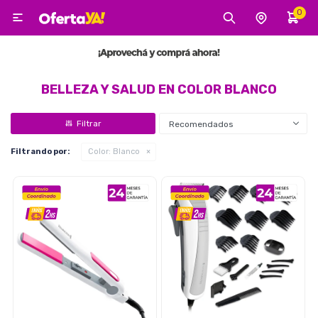
0

MI CUENTA
Categorías
Tecnología
Electro
Belleza
BELLEZA Y SALUD EN COLOR BLANCO
Recomendados
Tv, Audio y Video
Filtrando por:
Color:
Blanco
Tecnología
Gaming