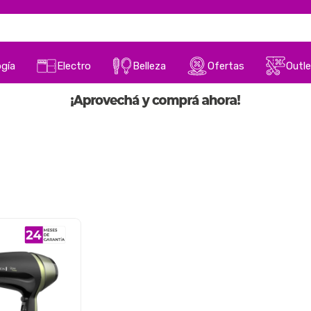
gía
Electro
Belleza
Ofertas
Outle