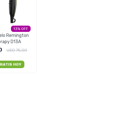
13
elo Remington
erapy D13A
0
USD
75,00
RATIS HOY