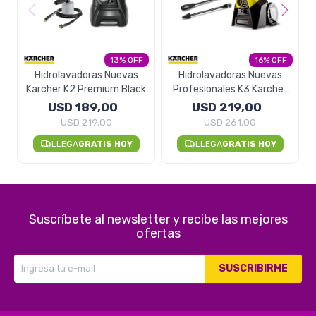
13
16
Hidrolavadoras Nuevas
Hidrolavadoras Nuevas
Karcher K2 Premium Black
Profesionales K3 Karcher
Alemana - Basic
USD
189,00
USD
219,00
USD
219,00
USD
261,00
LLEGA
GRATIS HOY
LLEGA
GRATIS HOY
Suscríbete al newsletter y recibe las mejores
ofertas
SUSCRIBIRME