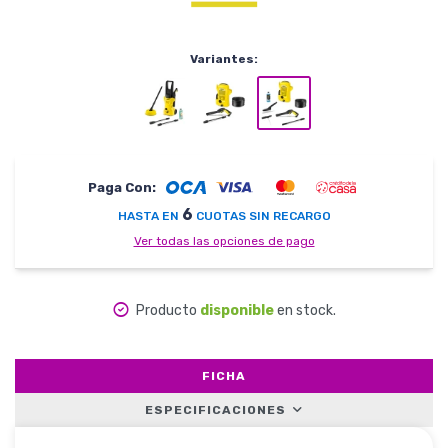
Herramientas
Variantes:
Belleza y Salud
Paga Con:
6
HASTA EN
CUOTAS SIN RECARGO
Ver todas las opciones de pago
Papelería
Producto
disponible
en stock.
Ropa y Accesorios
FICHA
ESPECIFICACIONES