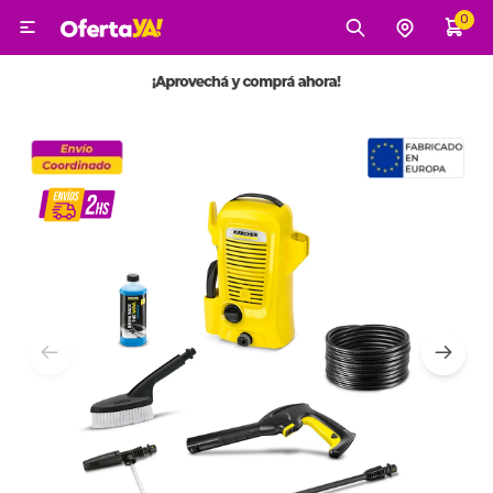
0

MI CUENTA
Categorías
Tecnología
Electro
Belleza
Tv, Audio y Video
Tecnología
Gaming