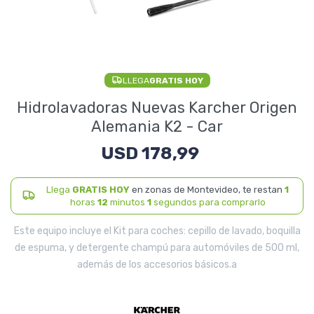
Electrodomésticos
LLEGA
GRATIS HOY
Pequeños electrodomésticos
Hidrolavadoras Nuevas Karcher Origen
Alemania K2 - Car
USD
178,99
Hogar y Jardín
Llega
GRATIS HOY
en zonas de Montevideo, te restan
1
horas
12
minutos
0
segundos para comprarlo
Deportes y Tiempo Libre
Este equipo incluye el Kit para coches: cepillo de lavado, boquilla
de espuma, y detergente champú para automóviles de 500 ml,
además de los accesorios básicos.a
Bebés y Niños