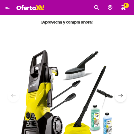
0

MI CUENTA
Categorías
Tecnología
Electro
Belleza
Tv, Audio y Video
Tecnología
Gaming