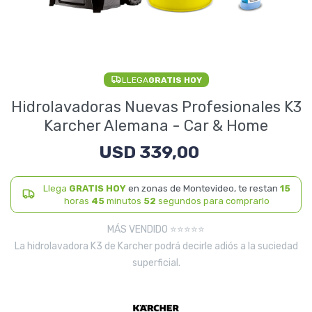
Electrodomésticos
LLEGA
GRATIS HOY
Pequeños electrodomésticos
Hidrolavadoras Nuevas Profesionales K3
Karcher Alemana - Car & Home
USD
339,00
Hogar y Jardín
Llega
GRATIS HOY
en zonas de Montevideo, te restan
15
horas
45
minutos
52
segundos para comprarlo
Deportes y Tiempo Libre
MÁS VENDIDO ⭐⭐⭐⭐⭐
La hidrolavadora K3 de Karcher podrá decirle adiós a la suciedad
superficial.
Bebés y Niños