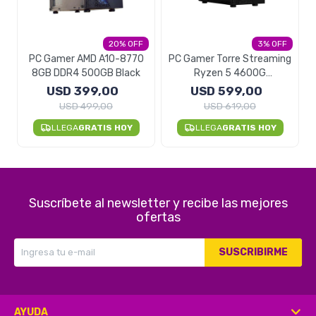
20
3
PC Gamer AMD A10-8770
PC Gamer Torre Streaming
8GB DDR4 500GB Black
Ryzen 5 4600G
16GB/256GB SSD - NEGRO
USD
399,00
USD
599,00
USD
499,00
USD
619,00
LLEGA
GRATIS HOY
LLEGA
GRATIS HOY
Suscríbete al newsletter y recibe las mejores
ofertas
SUSCRIBIRME
AYUDA