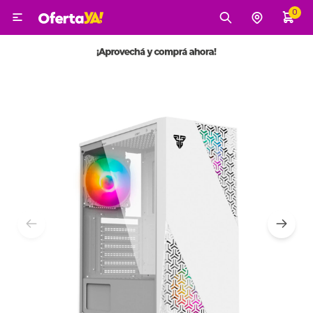
0

MI CUENTA
Categorías
Tecnología
Electro
Belleza
Tv, Audio y Video
Tecnología
Gaming