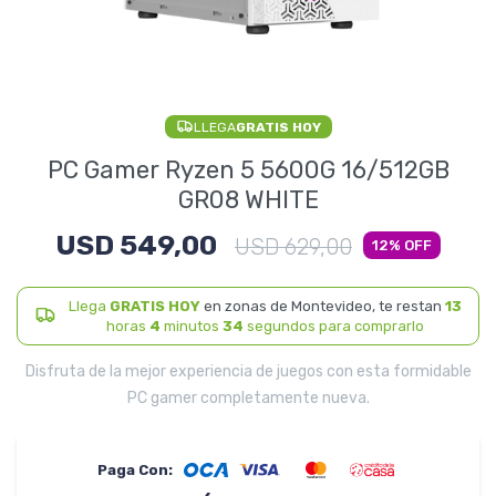
Electrodomésticos
LLEGA
GRATIS HOY
Pequeños electrodomésticos
PC Gamer Ryzen 5 5600G 16/512GB
GR08 WHITE
USD
549,00
Hogar y Jardín
USD
629,00
12
Llega
GRATIS HOY
en zonas de Montevideo, te restan
13
horas
4
minutos
34
segundos para comprarlo
Deportes y Tiempo Libre
Disfruta de la mejor experiencia de juegos con esta formidable
PC gamer completamente nueva.
Bebés y Niños
Paga Con: