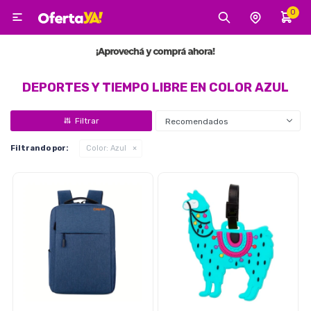
0

MI CUENTA
Categorías
Tecnología
Electro
Belleza
DEPORTES Y TIEMPO LIBRE EN COLOR AZUL
Recomendados
Tv, Audio y Video
Filtrando por:
Color:
Azul
Tecnología
Gaming