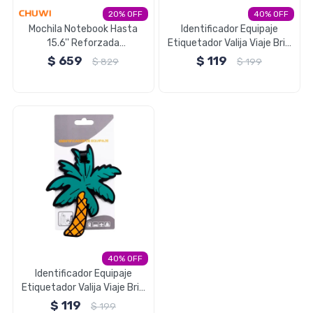
20
40
Electrodomésticos
Mochila Notebook Hasta
Identificador Equipaje
15.6'' Reforzada
Etiquetador Valija Viaje Brio
Impermeable Chuwi - Azul
- Alpaca
$
659
$
119
$
829
$
199
Pequeños electrodomésticos
Hogar y Jardín
Deportes y Tiempo Libre
40
Identificador Equipaje
Bebés y Niños
Etiquetador Valija Viaje Brio
- Palmera
$
119
$
199