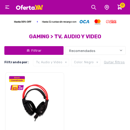
0

MI CUENTA
Categorías
Tecnología
Electro
Belleza
GAMING > TV, AUDIO Y VIDEO
Recomendados
Tv, Audio y Video
Quitar filtros
Filtrando por:
Tv, Audio y Video
Color:
Negro
Tecnología
Gaming