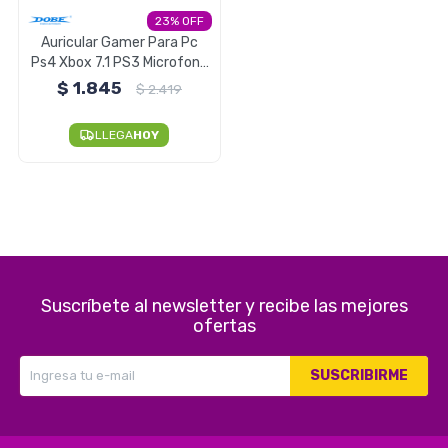
23
Electrodomésticos
Auricular Gamer Para Pc
Ps4 Xbox 7.1 PS3 Microfono
Dobe Premium
$
1.845
$
2.419
Pequeños electrodomésticos
LLEGA
HOY
Hogar y Jardín
Suscríbete al newsletter y recibe las mejores
Deportes y Tiempo Libre
ofertas
SUSCRIBIRME
Bebés y Niños