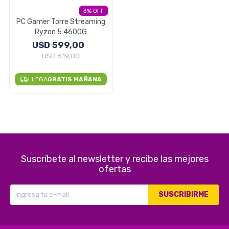
3
Electrodomésticos
PC Gamer Torre Streaming
Ryzen 5 4600G
16GB/256GB SSD - ROSA
USD
599,00
USD
619,00
Pequeños electrodomésticos
LLEGA
GRATIS MAÑANA
Hogar y Jardín
Suscríbete al newsletter y recibe las mejores
Deportes y Tiempo Libre
ofertas
SUSCRIBIRME
Bebés y Niños