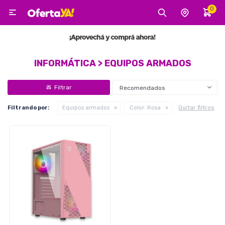
0

MI CUENTA
Categorías
Tecnología
Electro
Belleza
INFORMÁTICA > EQUIPOS ARMADOS
Recomendados
Tv, Audio y Video
Quitar filtros
Filtrando por:
Equipos armados
Color:
Rosa
Tecnología
Gaming