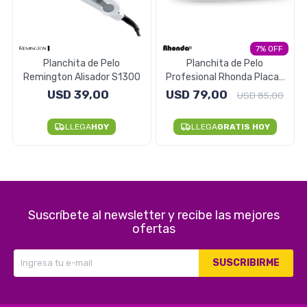
Electrodomésticos
7
Planchita de Pelo
Planchita de Pelo
Remington Alisador S1300
Profesional Rhonda Placas
Pequeños electrodomésticos
Cerámicas Con Turmalina
USD
39,00
USD
79,00
USD
85,00
LLEGA
HOY
LLEGA
GRATIS HOY
Hogar y Jardín
Suscríbete al newsletter y recibe las mejores
Deportes y Tiempo Libre
ofertas
SUSCRIBIRME
Bebés y Niños