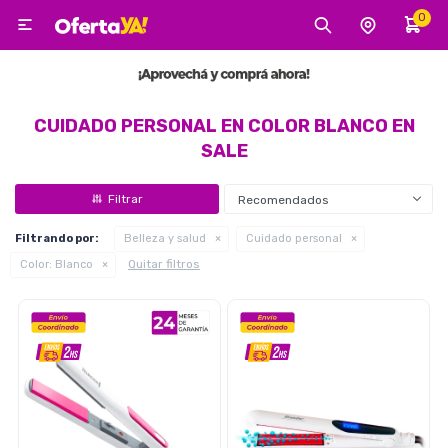
0

MI CUENTA
Categorías
Tecnología
Electro
Belleza
CUIDADO PERSONAL EN COLOR BLANCO EN
SALE
Tv, Audio y Video
Recomendados
Filtrando por:
Belleza y salud
Cuidado personal
Quitar filtros
Color:
Blanco
Tecnología
Gaming