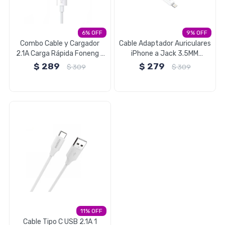
Electrodomésticos
6
9
Combo Cable y Cargador
Cable Adaptador Auriculares
2.1A Carga Rápida Foneng -
iPhone a Jack 3.5MM
Pequeños electrodomésticos
iPhone Compatible
Foneng
$
289
$
279
$
309
$
309
Hogar y Jardín
Deportes y Tiempo Libre
Bebés y Niños
11
Cable Tipo C USB 2.1A 1