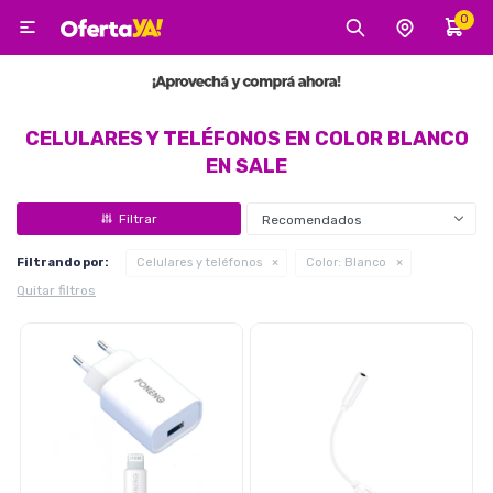
0

MI CUENTA
Categorías
Tecnología
Electro
Belleza
CELULARES Y TELÉFONOS EN COLOR BLANCO
EN SALE
Tv, Audio y Video
Recomendados
Filtrando por:
Celulares y teléfonos
Color:
Blanco
Quitar filtros
Tecnología
Gaming