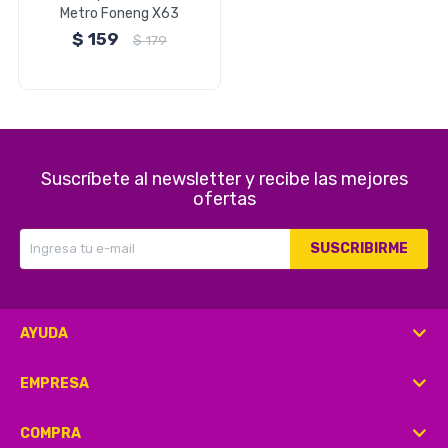
Metro Foneng X63
$
159
$
179
Herramientas
Belleza y Salud
Suscríbete al newsletter y recibe las mejores
ofertas
SUSCRIBIRME
Papelería
AYUDA
Ropa y Accesorios
EMPRESA
COMPRA