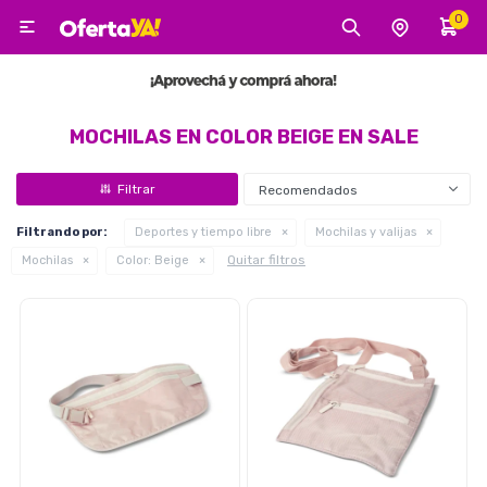
0

MI CUENTA
Categorías
Tecnología
Electro
Belleza
MOCHILAS EN COLOR BEIGE EN SALE
Recomendados
Tv, Audio y Video
Filtrando por:
Deportes y tiempo libre
Mochilas y valijas
Quitar filtros
Mochilas
Color:
Beige
Tecnología
Gaming