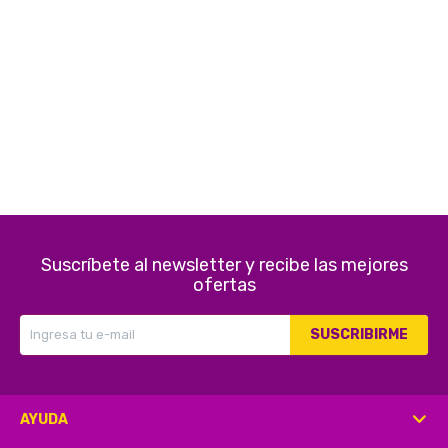
Electrodomésticos
Pequeños electrodomésticos
Hogar y Jardín
Suscríbete al newsletter y recibe las mejores
ofertas
Deportes y Tiempo Libre
SUSCRIBIRME
Bebés y Niños
AYUDA