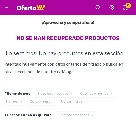
0

MI CUENTA
Categorías
Tecnología
Electro
Belleza
NO SE HAN RECUPERADO PRODUCTOS
¡Lo sentimos! No hay productos en esta sección.
Tv, Audio y Video
Inténtalo nuevamente con otros criterios de filtrado o busca en
otras secciones de nuestro catálogo.
Tecnología
Filtrando por:
Electrodomésticos
Cocinas y hornos
Quitar filtros
Hornos
Color:
Negro
Gaming
Te recomendamos quitar:
Electrodomésticos