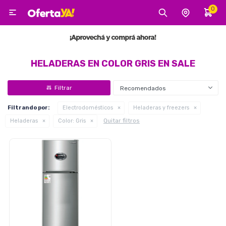
0

MI CUENTA
Categorías
Tecnología
Electro
Belleza
HELADERAS EN COLOR GRIS EN SALE
Recomendados
Tv, Audio y Video
Filtrando por:
Electrodomésticos
Heladeras y freezers
Quitar filtros
Heladeras
Color:
Gris
Tecnología
Gaming