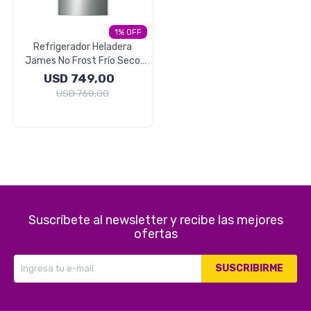
Electrodomésticos
1
Refrigerador Heladera
James No Frost Frío Seco
317 Litros
USD
749,00
Pequeños electrodomésticos
USD
760,00
Hogar y Jardín
Suscríbete al newsletter y recibe las mejores
Deportes y Tiempo Libre
ofertas
SUSCRIBIRME
Bebés y Niños