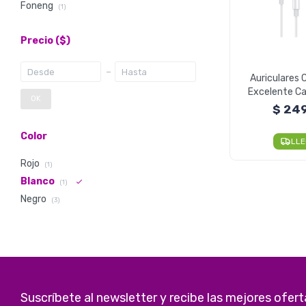
Foneng
(1)
Precio
($)
Auriculares 
Excelente Ca
OK
MM F
$
24
Color
LL
Rojo
(1)
Blanco
(1)
Negro
(3)
Suscríbete al newsletter y recibe las mejores ofert