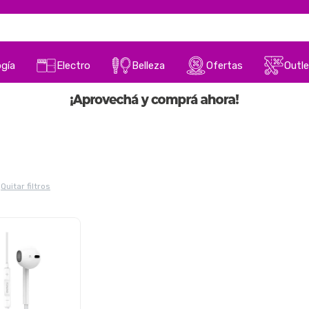
gía
Electro
Belleza
Ofertas
Outle
Quitar filtros