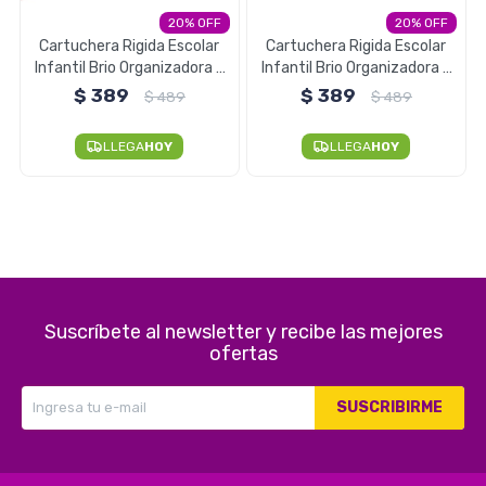
20
20
Electrodomésticos
Cartuchera Rigida Escolar
Cartuchera Rigida Escolar
Infantil Brio Organizadora -
Infantil Brio Organizadora -
Astronauta
Tiburon
$
389
$
389
$
489
$
489
Pequeños electrodomésticos
LLEGA
HOY
LLEGA
HOY
Hogar y Jardín
Suscríbete al newsletter y recibe las mejores
Deportes y Tiempo Libre
ofertas
SUSCRIBIRME
Bebés y Niños