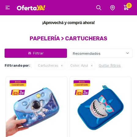
0

MI CUENTA
Categorías
Tecnología
Electro
Belleza
PAPELERÍA > CARTUCHERAS
Recomendados
Tv, Audio y Video
Quitar filtros
Filtrando por:
Cartucheras
Color:
Azul
Tecnología
Gaming