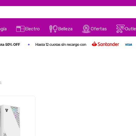
gía
Electro
Belleza
Ofertas
Outle
s