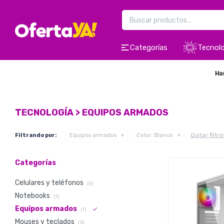
Categorías
Tecnolo
TECNOLOGÍA > EQUIPOS ARMADOS
Quitar filtro
Filtrando por:
Equipos armados
Color:
Blanco
Categorías
Celulares y teléfonos
(6)
Notebooks
(1)
Equipos armados
(1)
Mouses y teclados
(3)