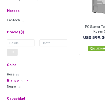
Marcas
Fantech
(1)
PC Gamer To
Ryzen 
Precio
($)
16GB/256GB 
USD
599,0
LLEGA
G
OK
Color
Rosa
(1)
Blanco
(1)
Negro
(3)
Capacidad