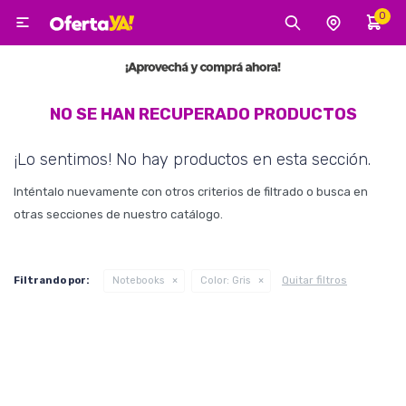
0

MI CUENTA
Categorías
Tecnología
Electro
Belleza
NO SE HAN RECUPERADO PRODUCTOS
¡Lo sentimos! No hay productos en esta sección.
Tv, Audio y Video
Inténtalo nuevamente con otros criterios de filtrado o busca en
otras secciones de nuestro catálogo.
Tecnología
Quitar filtros
Filtrando por:
Notebooks
Color:
Gris
Gaming