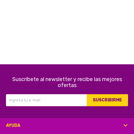
Electrodomésticos
Pequeños electrodomésticos
Hogar y Jardín
Suscríbete al newsletter y recibe las mejores
ofertas
Deportes y Tiempo Libre
SUSCRIBIRME
Bebés y Niños
AYUDA