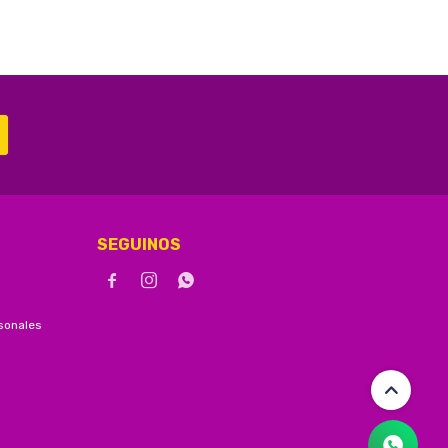
SEGUINOS



sonales