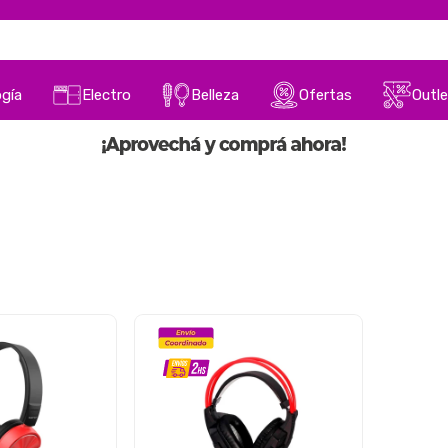
gía
Electro
Belleza
Ofertas
Outle