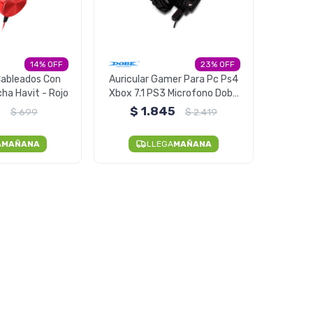
14
23
Cableados Con
Auricular Gamer Para Pc Ps4
ha Havit - Rojo
Xbox 7.1 PS3 Microfono Dobe
Premium
9
$
1.845
$
699
$
2.419
A
MAÑANA
LLEGA
MAÑANA